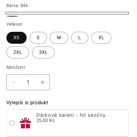
Barva:
Bílá
Bílá
Černá
Velikost
XS
S
M
L
XL
2XL
3XL
Množství
Množství
Snížit
Zvýšit
množství
množství
produktu
produktu
Vylepši si produkt
Tričko
Tričko
Capybara
Capybara
Dárkové balení - hit sezóny
Kokosini
Kokosini
25,00 Kč