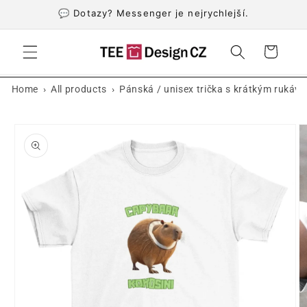
Přejít k
💬 Dotazy? Messenger je nejrychlejší.
obsahu
Košík
›
›
Home
All products
Pánská / unisex trička s krátkým rukáv
Přejít na
informace
o
produktu