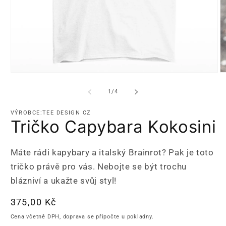
Otevřít
Ot
multimédia
m
1
2
z
1
/
4
v
v
modálním
m
okně
o
VÝROBCE:TEE DESIGN CZ
Tričko Capybara Kokosini
Máte rádi kapybary a italský Brainrot? Pak je toto
tričko právě pro vás. Nebojte se být trochu
blázniví a ukažte svůj styl!
Běžná
375,00 Kč
cena
Cena včetně DPH, doprava se připočte u pokladny.