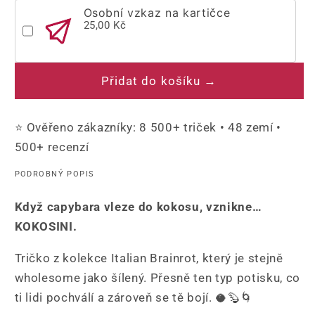
Osobní vzkaz na kartičce
25,00 Kč
Přidat do košíku →
⭐ Ověřeno zákazníky: 8 500+ triček • 48 zemí •
500+ recenzí
PODROBNÝ POPIS
Když capybara vleze do kokosu, vznikne…
KOKOSINI.
Tričko z kolekce Italian Brainrot, který je stejně
wholesome jako šílený. Přesně ten typ potisku, co
ti lidi pochválí a zároveň se tě bojí. 🥥🦫🌀