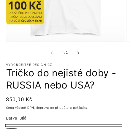
Otevřít
Ot
multimédia
m
1
2
z
1
/
2
v
v
modálním
m
okně
o
VÝROBCE:TEE DESIGN CZ
Tričko do nejisté doby -
RUSSIA nebo USA?
Běžná
350,00 Kč
cena
Cena včetně DPH, doprava se připočte u pokladny.
Barva:
Bílá
Bílá