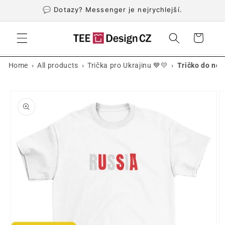
Přejít k
💬 Dotazy? Messenger je nejrychlejší.
obsahu
Košík
›
›
›
Home
All products
Trička pro Ukrajinu 💙💛
Tričko do nej
Přejít na
informace
o
produktu