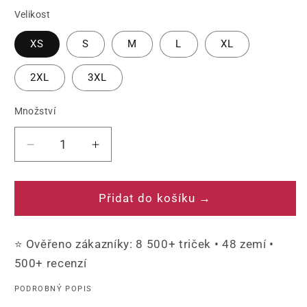
Černá
Velikost
XS
S
M
L
XL
2XL
3XL
Množství
Množství
Snížit
Zvýšit
množství
množství
produktu
produktu
Tričko
Tričko
Přidat do košíku →
do
do
nejisté
nejisté
⭐ Ověřeno zákazníky: 8 500+ triček • 48 zemí •
doby
doby
-
-
500+ recenzí
RUSSIA
RUSSIA
PODROBNÝ POPIS
nebo
nebo