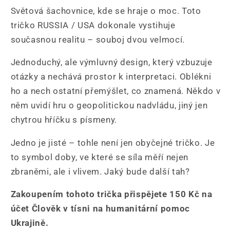
USA?
USA?
Světová šachovnice, kde se hraje o moc. Toto
tričko RUSSIA / USA dokonale vystihuje
současnou realitu – souboj dvou velmocí.
Jednoduchý, ale výmluvný design, který vzbuzuje
otázky a nechává prostor k interpretaci. Oblékni
ho a nech ostatní přemýšlet, co znamená. Někdo v
něm uvidí hru o geopolitickou nadvládu, jiný jen
chytrou hříčku s písmeny.
Jedno je jisté – tohle není jen obyčejné tričko. Je
to symbol doby, ve které se síla měří nejen
zbraněmi, ale i vlivem. Jaký bude další tah?
Zakoupením tohoto trička přispějete 150 Kč na
účet Člověk v tísni na humanitární pomoc
Ukrajině.