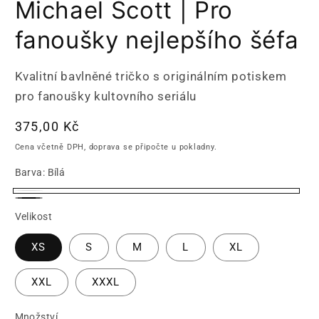
Michael Scott | Pro
fanoušky nejlepšího šéfa
Kvalitní bavlněné tričko s originálním potiskem
pro fanoušky kultovního seriálu
Běžná
375,00 Kč
cena
Cena včetně DPH, doprava se připočte u pokladny.
Barva:
Bílá
Bílá
Černá
Velikost
XS
S
M
L
XL
XXL
XXXL
Množství
Množství