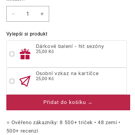
Snížit
Zvýšit
množství
množství
produktu
produktu
Vylepši si produkt
Tričko
Tričko
The
The
Dárkové balení - hit sezóny
Office
Office
25,00 Kč
-
-
Michael
Michael
Scott
Scott
Osobní vzkaz na kartičce
|
|
25,00 Kč
Pro
Pro
fanoušky
fanoušky
nejlepšího
nejlepšího
Přidat do košíku →
šéfa
šéfa
⭐ Ověřeno zákazníky: 8 500+ triček • 48 zemí •
500+ recenzí