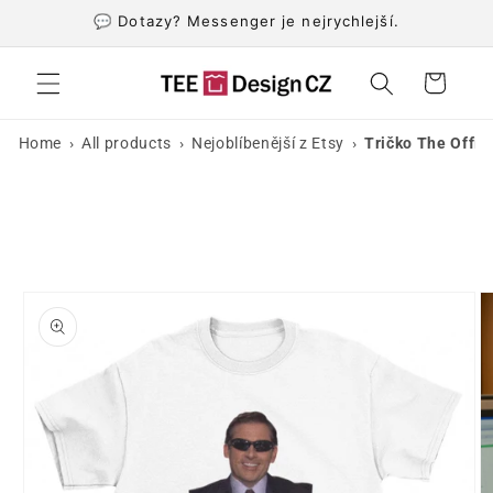
Přejít k
💬 Dotazy? Messenger je nejrychlejší.
obsahu
Košík
›
›
›
Home
All products
Nejoblíbenější z Etsy
Tričko The Offic
Přejít na
informace
o
produktu