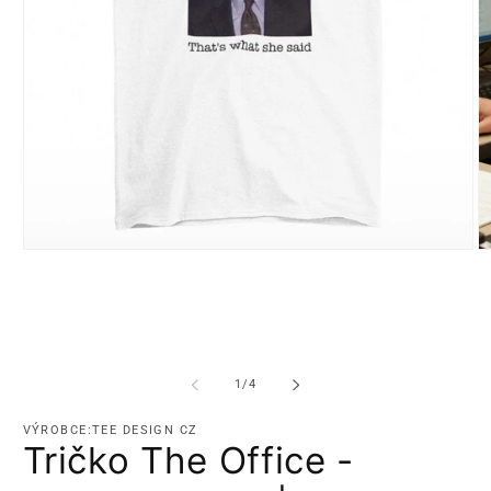
Otevřít
Ot
multimédia
m
1
2
v
v
modálním
m
okně
o
z
1
/
4
VÝROBCE:TEE DESIGN CZ
Tričko The Office -