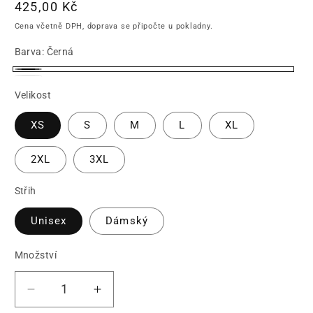
Běžná
425,00 Kč
cena
Cena včetně DPH, doprava se připočte u pokladny.
Barva:
Černá
Černá
Bílá
Velikost
XS
S
M
L
XL
2XL
3XL
Střih
Unisex
Dámský
Množství
Množství
Snížit
Zvýšit
množství
množství