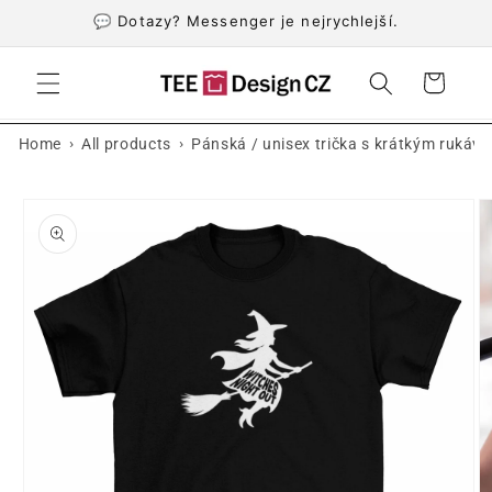
Přejít k
💬 Dotazy? Messenger je nejrychlejší.
obsahu
Košík
›
›
Home
All products
Pánská / unisex trička s krátkým rukáv
Přejít na
informace
o
produktu