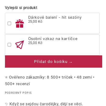
produktu
produktu
Vylepši si produkt
Halloween
Halloween
tričko
tričko
Dárkové balení - hit sezóny
s
s
25,00 Kč
čarodějnicí
čarodějnicí
a
a
nápisem
nápisem
Osobní vzkaz na kartičce
Witches
Witches
25,00 Kč
night
night
out
out
Přidat do košíku →
⭐ Ověřeno zákazníky: 8 500+ triček • 48 zemí •
500+ recenzí
PODROBNÝ POPIS
✨ Když se sejdou čarodějky, dějí se věci.