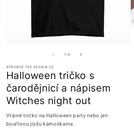
Otevřít
Ot
multimédia
m
1
2
z
1
/
4
v
v
modálním
m
okně
o
VÝROBCE:TEE DESIGN CZ
Halloween tričko s
čarodějnicí a nápisem
Witches night out
Vtipné tričko na Halloween party nebo jen
bouřlivou jízdu kámoškama