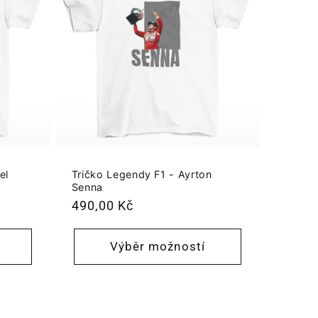
el
Tričko Legendy F1 - Ayrton
Senna
Běžná
490,00 Kč
cena
Výběr možností