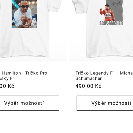
 Hamilton | Tričko Pro
Tričko Legendy F1 - Micha
ušky F1
Schumacher
ná
00 Kč
Běžná
490,00 Kč
a
cena
Výběr možností
Výběr možností