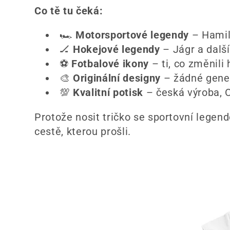
k
Co tě tu čeká:
c
🏎️
Motorsportové legendy
– Hamilt
🏒
Hokejové legendy
– Jágr a další,
e
⚽
Fotbalové ikony
– ti, co změnili 
🎨
Originální designy
– žádné gener
:
💯
Kvalitní potisk
– česká výroba, 
Protože nosit tričko se sportovní legend
cestě, kterou prošli.