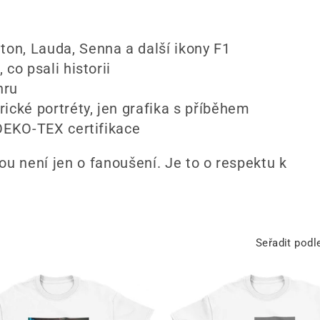
on, Lauda, Senna a další ikony F1
 co psali historii
hru
ické portréty, jen grafika s příběhem
OEKO-TEX certifikace
ou není jen o fanoušení. Je to o respektu k
Seřadit podl