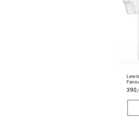
Lewis
Fano
Běž
390,
cen