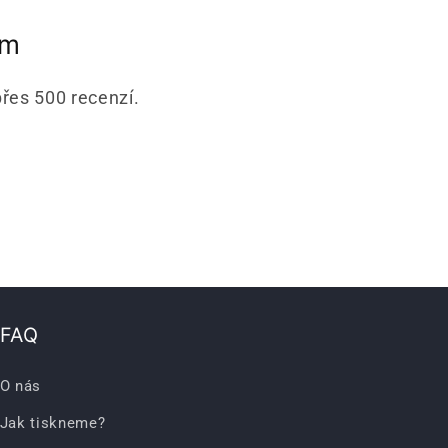
om
přes 500 recenzí.
FAQ
O nás
Jak tiskneme?