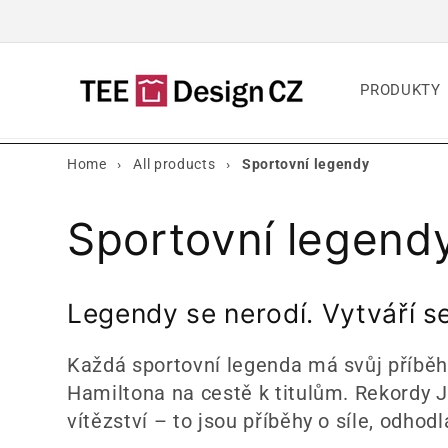
Přejít k
obsahu
PRODUKTY
Home
›
All products
›
Sportovní legendy
K
Sportovní legend
o
Legendy se nerodí. Vytváří se
l
Každá sportovní legenda má svůj příbě
Hamiltona na cestě k titulům. Rekordy J
e
vítězství – to jsou příběhy o síle, odhodl