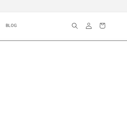
Přihlásit
Košík
BLOG
se