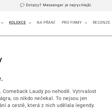
💬 Dotazy? Messenger je nejrychlejší.
KOLEKCE
NA PŘÁNÍ
PRO FIRMY
RECENZE
y
.
h. Comeback Laudy po nehodě. Vytrvalost
ágra, co nikdo nečekal. To nejsou jen
ání a cestě, která z nich udělala legendy.