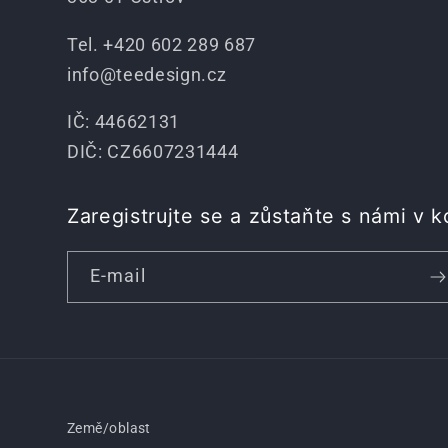
Tel. +420 602 289 687
info@teedesign.cz
IČ: 44662131
DIČ: CZ6607231444
Zaregistrujte se a zůstaňte s námi v k
E-mail
Země/oblast