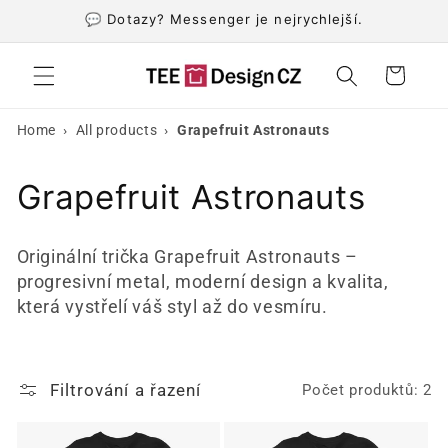
Přejít k
💬 Dotazy? Messenger je nejrychlejší.
obsahu
Košík
›
›
Home
All products
Grapefruit Astronauts
K
Grapefruit Astronauts
o
Originální trička Grapefruit Astronauts –
l
progresivní metal, moderní design a kvalita,
která vystřelí váš styl až do vesmíru.
e
k
Filtrování a řazení
Počet produktů: 2
c
e