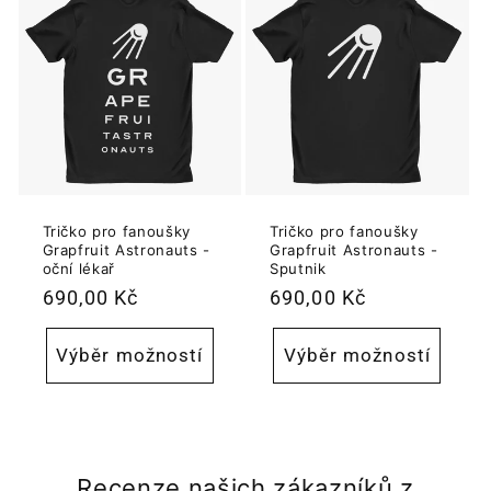
:
Tričko pro fanoušky
Tričko pro fanoušky
Grapfruit Astronauts -
Grapfruit Astronauts -
oční lékař
Sputnik
Běžná
690,00 Kč
Běžná
690,00 Kč
cena
cena
Výběr možností
Výběr možností
Recenze našich zákazníků z