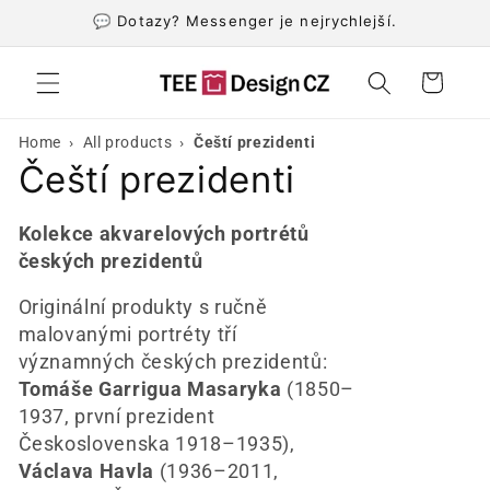
Přejít k
💬 Dotazy? Messenger je nejrychlejší.
obsahu
Košík
›
›
Home
All products
Čeští prezidenti
K
Čeští prezidenti
o
Kolekce akvarelových portrétů
l
českých prezidentů
e
Originální produkty s ručně
malovanými portréty tří
k
významných českých prezidentů:
Tomáše Garrigua Masaryka
(1850–
c
1937, první prezident
e
Československa 1918–1935),
Václava Havla
(1936–2011,