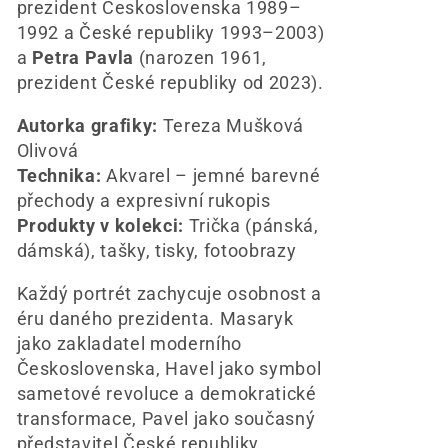
:
prezident Československa 1989–
1992 a České republiky 1993–2003)
a
Petra Pavla
(narozen 1961,
prezident České republiky od 2023).
Autorka grafiky:
Tereza Mušková
Olivová
Technika:
Akvarel – jemné barevné
přechody a expresivní rukopis
Produkty v kolekci:
Trička (pánská,
dámská), tašky, tisky, fotoobrazy
Každý portrét zachycuje osobnost a
éru daného prezidenta. Masaryk
jako zakladatel moderního
Československa, Havel jako symbol
sametové revoluce a demokratické
transformace, Pavel jako současný
představitel České republiky.