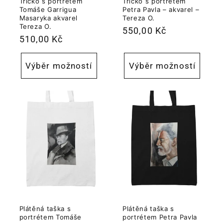
Tričko s portrétem
Tričko s portrétem
Tomáše Garrigua
Petra Pavla – akvarel –
Masaryka akvarel
Tereza O.
Tereza O.
Běžná
550,00 Kč
Běžná
510,00 Kč
cena
cena
Výběr možností
Výběr možností
Plátěná taška s
Plátěná taška s
portrétem Tomáše
portrétem Petra Pavla