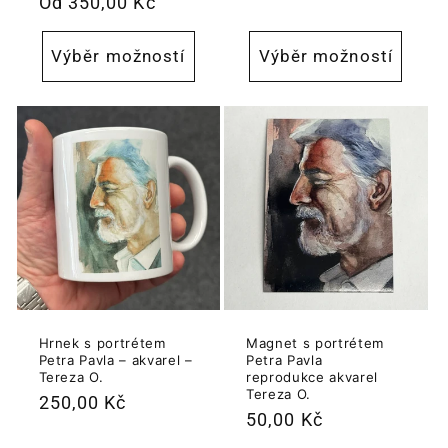
Běžná
Od 350,00 Kč
cena
Výběr možností
Výběr možností
Hrnek s portrétem
Magnet s portrétem
Petra Pavla – akvarel –
Petra Pavla
Tereza O.
reprodukce akvarel
Tereza O.
Běžná
250,00 Kč
Běžná
50,00 Kč
cena
cena