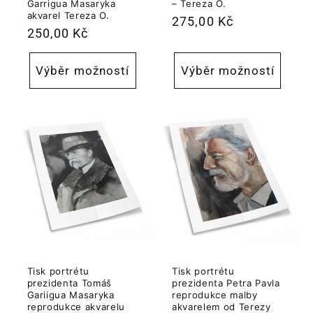
Garrigua Masaryka
– Tereza O.
akvarel Tereza O.
Běžná
275,00 Kč
Běžná
250,00 Kč
cena
cena
Výběr možností
Výběr možností
Tisk portrétu
Tisk portrétu
prezidenta Tomáš
prezidenta Petra Pavla
Gariigua Masaryka
reprodukce malby
reprodukce akvarelu
akvarelem od Terezy