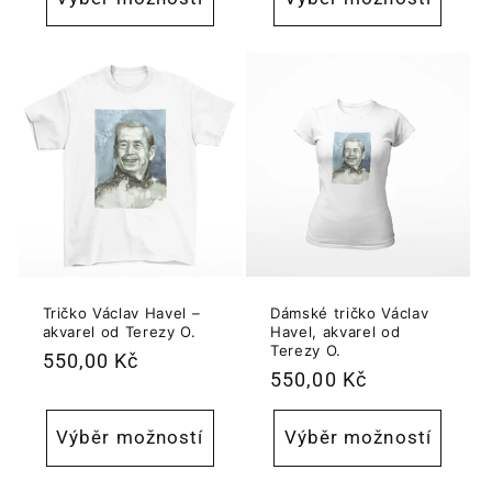
Tričko Václav Havel –
Dámské tričko Václav
akvarel od Terezy O.
Havel, akvarel od
Terezy O.
Běžná
550,00 Kč
Běžná
550,00 Kč
cena
cena
Výběr možností
Výběr možností