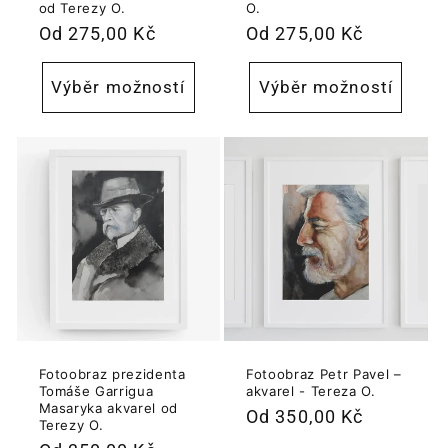
od Terezy O.
O.
Běžná
Od 275,00 Kč
Běžná
Od 275,00 Kč
cena
cena
Výběr možností
Výběr možností
Fotoobraz prezidenta
Fotoobraz Petr Pavel –
Tomáše Garrigua
akvarel - Tereza O.
Masaryka akvarel od
Běžná
Od 350,00 Kč
Terezy O.
cena